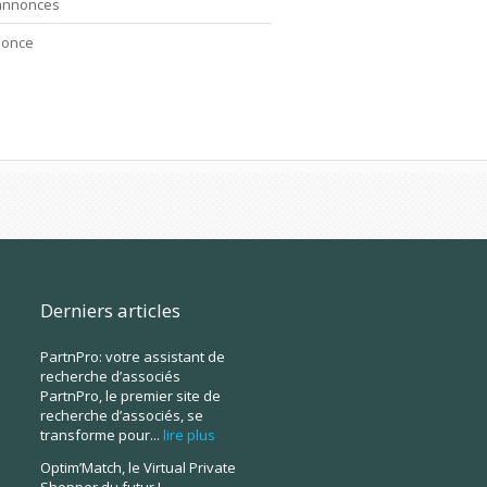
 annonces
nonce
Derniers articles
PartnPro: votre assistant de
recherche d’associés
PartnPro, le premier site de
recherche d’associés, se
transforme pour...
lire plus
Optim’Match, le Virtual Private