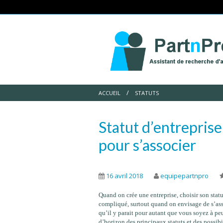
ACCUEIL
STATUTS
Statut d’entreprise 
pour s’associer
16 avril 2018
equipepartnpro
Quand on crée une entreprise, choisir son stat
compliqué, surtout quand on envisage de s’ass
qu’il y parait pour autant que vous soyez à peu
d’horizon des principaux statuts et des possibil