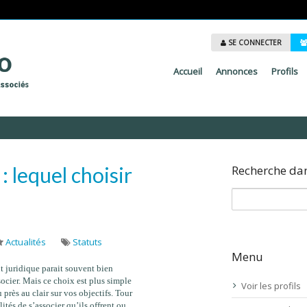
SE CONNECTER
Accueil
Annonces
Profils
: lequel choisir
Recherche dans
Actualités
Statuts
Menu
ut juridique parait souvent bien
ocier. Mais ce choix est plus simple
Voir les profils
 près au clair sur vos objectifs. Tour
ités de s’associer qu’ils offrent ou