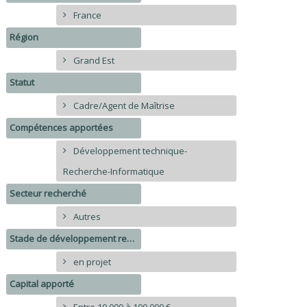
France
Région
Grand Est
Statut
Cadre/Agent de Maîtrise
Compétences apportées
Développement technique-
Recherche-Informatique
Secteur recherché
Autres
Stade de développement recherché
en projet
Capital apporté