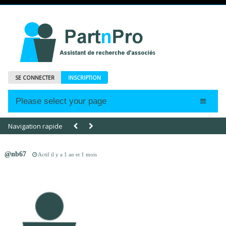
SE CONNECTER
INSCRIPTION
Please select your page
Accueil
Navigation rapide
Annonces
@nb67
Actif il y a 1 an et 1 mois
Profils
Abonnements
Le Mag