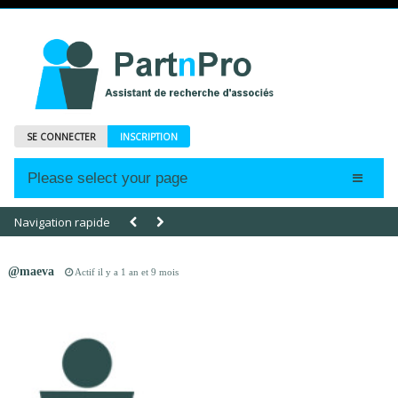
SE CONNECTER
INSCRIPTION
Please select your page
Accueil
Navigation rapide
Annonces
@maeva
Actif il y a 1 an et 9 mois
Profils
Abonnements
Le Mag