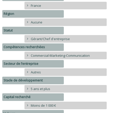
France
Région
Aucune
Statut
Gérant/Chef d'entreprise
Compétences recherchées
Commercial-Marketing-Communication
Secteur de l’entreprise
Autres
Stade de développement
5 ans et plus
Capital recherché
Moins de 1 000 €