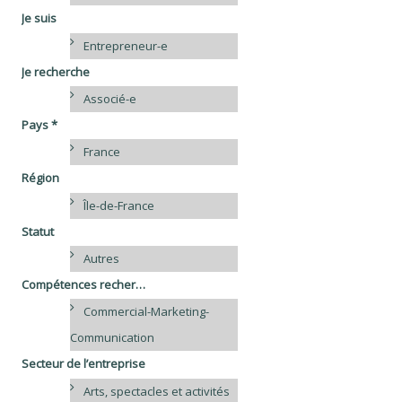
Je suis
Entrepreneur-e
Je recherche
Associé-e
Pays *
France
Région
Île-de-France
Statut
Autres
Compétences recherchées
Commercial-Marketing-
Communication
Secteur de l’entreprise
Arts, spectacles et activités