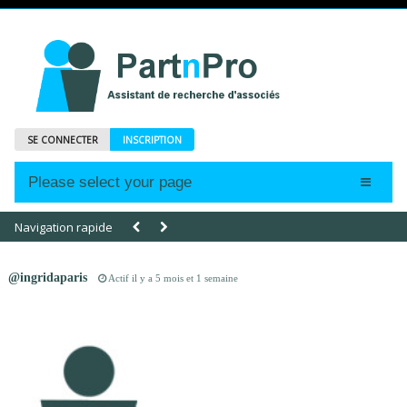
SE CONNECTER
INSCRIPTION
Please select your page
Accueil
Navigation rapide
Annonces
@ingridaparis
Actif il y a 5 mois et 1 semaine
Profils
Abonnements
Le Mag