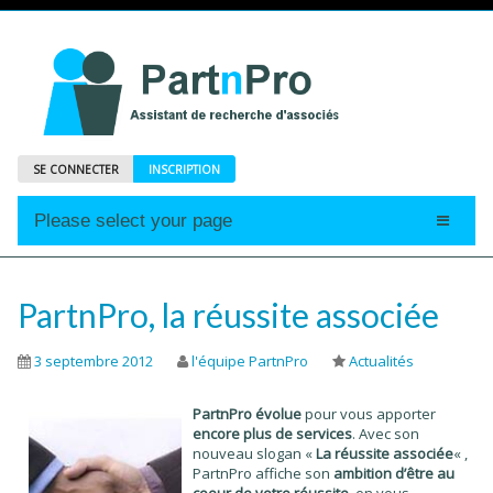
SE CONNECTER
INSCRIPTION
Please select your page
Accueil
Annonces
PartnPro, la réussite associée
Profils
3 septembre 2012
l'équipe PartnPro
Actualités
Abonnements
PartnPro évolue
pour vous apporter
Le Mag
encore plus de services
. Avec son
nouveau slogan «
La réussite associée
« ,
PartnPro affiche son
ambition d’être au
coeur de votre réussite
, en vous