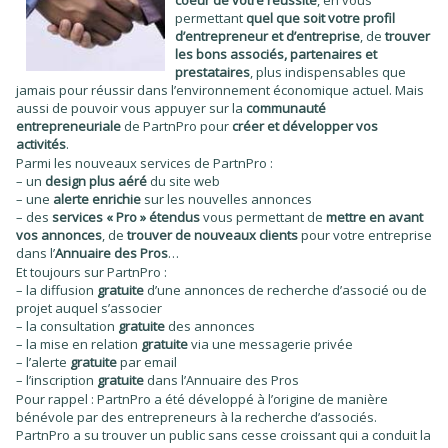
permettant
quel que soit votre profil
d’entrepreneur et d’entreprise
, de
trouver
les bons associés, partenaires et
prestataires
, plus indispensables que
jamais pour réussir dans l’environnement économique actuel. Mais
aussi de pouvoir vous appuyer sur la
communauté
entrepreneuriale
de PartnPro pour
créer et développer vos
activités
.
Parmi les nouveaux services de PartnPro :
– un
design plus aéré
du site web
– une
alerte enrichie
sur les nouvelles annonces
– des
services « Pro » étendus
vous permettant de
mettre en avant
vos annonces
, de
trouver de nouveaux clients
pour votre entreprise
dans l’
Annuaire des Pros
…
Et toujours sur PartnPro :
– la diffusion
gratuite
d’une annonces de recherche d’associé ou de
projet auquel s’associer
– la consultation
gratuite
des annonces
– la mise en relation
gratuite
via une messagerie privée
– l’alerte
gratuite
par email
– l’inscription
gratuite
dans l’Annuaire des Pros
Pour rappel : PartnPro a été développé à l’origine de manière
bénévole par des entrepreneurs à la recherche d’associés.
PartnPro a su trouver un public sans cesse croissant qui a conduit la