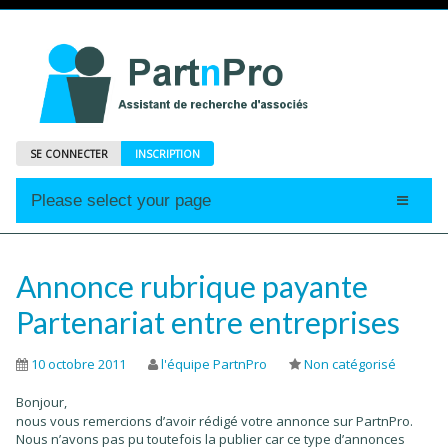
SE CONNECTER
INSCRIPTION
Please select your page
Accueil
Annonces
Annonce rubrique payante
Profils
Partenariat entre entreprises
Abonnements
10 octobre 2011
l'équipe PartnPro
Non catégorisé
Le Mag
Bonjour,
nous vous remercions d’avoir rédigé votre annonce sur PartnPro.
Nous n’avons pas pu toutefois la publier car ce type d’annonces