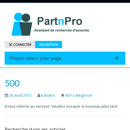
SE CONNECTER
INSCRIPTION
Please select your page
Accueil
Annonces
500
Profils
26 août 2013
kabaka
Non catégorisé
Abonnements
Erreur interne au serveur; Veuillez essayer à nouveau plus tard.
Le Mag
Recherche dans les articles