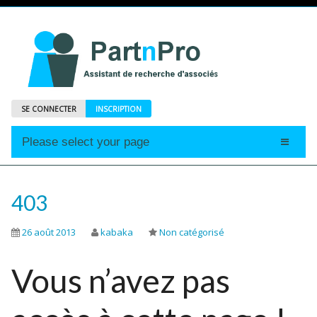
SE CONNECTER
INSCRIPTION
Please select your page
Accueil
Annonces
403
Profils
26 août 2013
kabaka
Non catégorisé
Abonnements
Vous n’avez pas
Le Mag