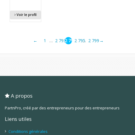
Voir le profil
←
1
2 793
2 794
2 795
2 799
→
…
…
A propos
PartnPro, créé par des entrepreneurs pour des entrepreneurs
Liens utiles
Conditions générales