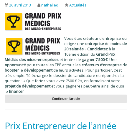
26 avril 2013
nathalieq
Actualités
Vous êtes créateur d’entreprise ou
dirigez une
entreprise
de
moins de
20 salariés
?
Candidatez
à la
10ème édition du
Grand Prix
Médicis des micro-entreprises
et tentez de
gagner
7 500 €
. Une
opportunité
pour toutes les
TPE
et tous les
créateurs d’entreprise
de
booster
le
développement
de leurs activités. Pour participer, c’est
très simple. Téléchargez le dossier de candidature et répondrez la
question : « Que feriez-vous avec 7500 € ? », en formalisant votre
projet de développement
et vous gagnerez peut-être ainsi de quoi
le
financer
!
Continuer l'article
Prix Entrepreneur de l’année