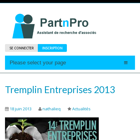
SE CONNECTER
INSCRIPTION
Please select your page
Accueil
Annonces
Tremplin Entreprises 2013
Profils
Abonnements
18 juin 2013
nathalieq
Actualités
Le Mag